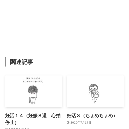
関連記事
妊活１４（妊娠８週 心拍
妊活３（ちょめちょめ）
停止）
2020年7月17日