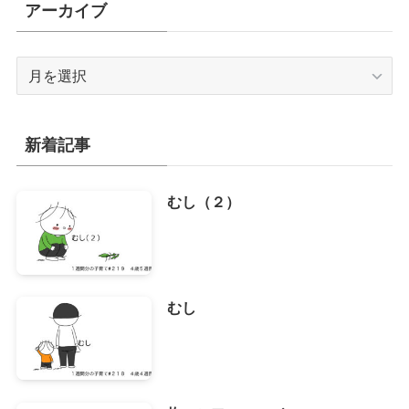
アーカイブ
ア
ー
カ
イ
新着記事
ブ
むし（２）
むし