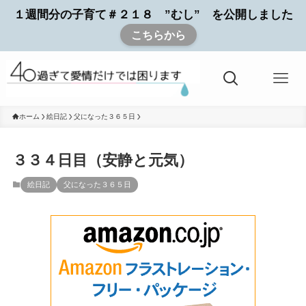
１週間分の子育て＃２１８ ”むし” を公開しました
こちらから
ホーム
絵日記
父になった３６５日
３３４日目（安静と元気）
絵日記
父になった３６５日