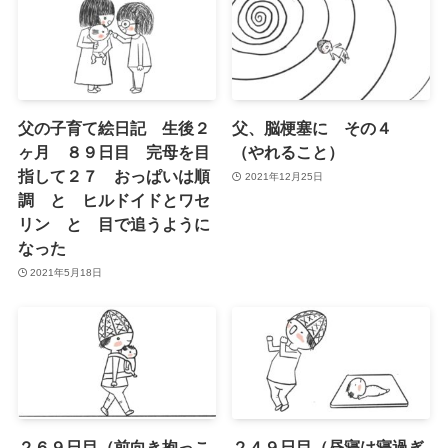
父の子育て絵日記 生後２
父、脳梗塞に その４
ヶ月 ８９日目 完母を目
（やれること）
指して２７ おっぱいは順
2021年12月25日
調 と ヒルドイドとワセ
リン と 目で追うように
なった
2021年5月18日
２６９日目（前向き抱っこ
２４９日目（昼寝は寝過ぎ