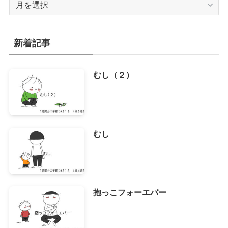
ー
カ
イ
新着記事
ブ
むし（２）
むし
抱っこフォーエバー