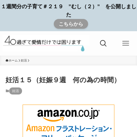
１週間分の子育て＃２１９ ”むし（２）” を公開しまし
た
こちらから
ホーム
妊活
妊活１５（妊娠９週 何の為の時間）
妊活