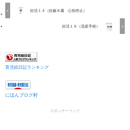
妊活１４（妊娠８週 心拍停止）
妊活１６（流産手術）
育児絵日記ランキング
にほんブログ村
スポンサーリンク