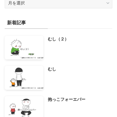
ア
ー
カ
イ
新着記事
ブ
むし（２）
むし
抱っこフォーエバー