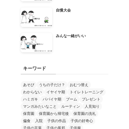
自慢大会
みんな一緒がいい
キーワード
あそび
うちの子だけ？
おむつ替え
わからない
イヤイヤ期
トイレトレーニング
ハミガキ
パパイヤ期
ブーム
プレゼント
マンガみたいなこと
ルーティン
人見知り
保育園
保育園から帰宅後
保育園の洗礼
偏食
入院
子供の作品
子供の好奇心
子供の言葉
子供の風邪
子供服