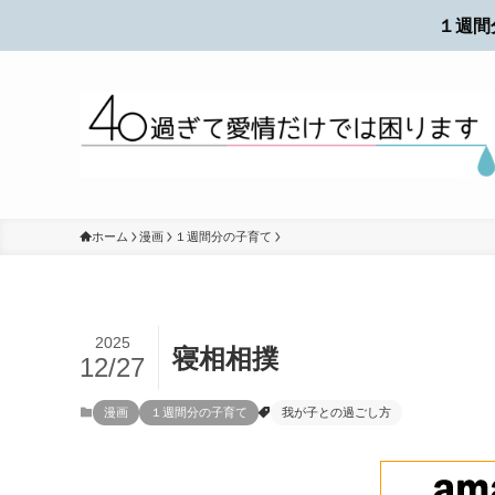
１週間
ホーム
漫画
１週間分の子育て
2025
寝相相撲
12/27
漫画
１週間分の子育て
我が子との過ごし方