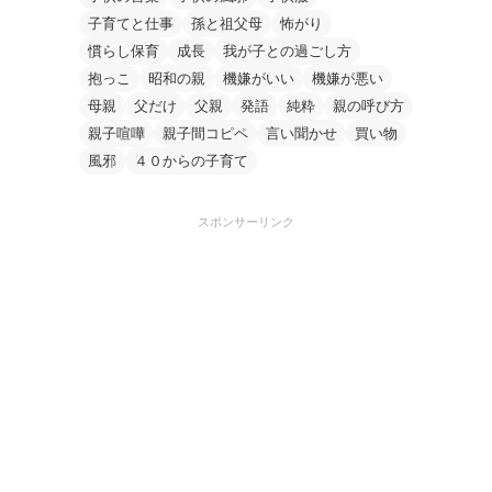
子育てと仕事
孫と祖父母
怖がり
慣らし保育
成長
我が子との過ごし方
抱っこ
昭和の親
機嫌がいい
機嫌が悪い
母親
父だけ
父親
発語
純粋
親の呼び方
親子喧嘩
親子間コピペ
言い聞かせ
買い物
風邪
４０からの子育て
スポンサーリンク