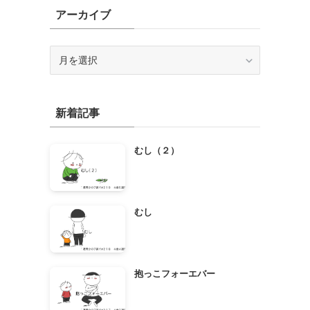
アーカイブ
ア
ー
カ
イ
新着記事
ブ
むし（２）
むし
抱っこフォーエバー