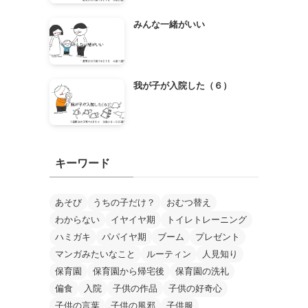
みんな一緒がいい
我が子が入院した（６）
キーワード
あそび
うちの子だけ？
おむつ替え
わからない
イヤイヤ期
トイレトレーニング
ハミガキ
パパイヤ期
ブーム
プレゼント
マンガみたいなこと
ルーティン
人見知り
保育園
保育園から帰宅後
保育園の洗礼
偏食
入院
子供の作品
子供の好奇心
子供の言葉
子供の風邪
子供服