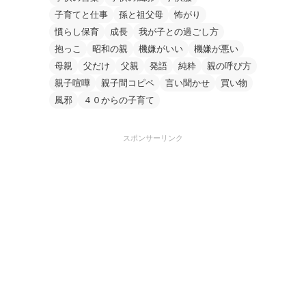
子育てと仕事
孫と祖父母
怖がり
慣らし保育
成長
我が子との過ごし方
抱っこ
昭和の親
機嫌がいい
機嫌が悪い
母親
父だけ
父親
発語
純粋
親の呼び方
親子喧嘩
親子間コピペ
言い聞かせ
買い物
風邪
４０からの子育て
スポンサーリンク