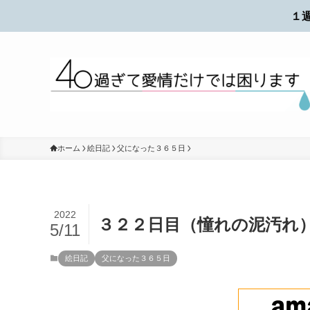
１
ホーム
絵日記
父になった３６５日
2022
３２２日目（憧れの泥汚れ
5/11
絵日記
父になった３６５日