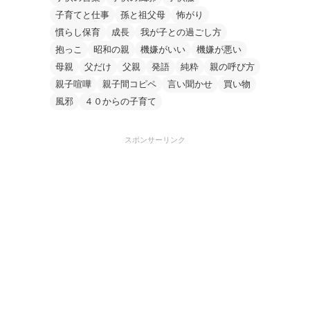
子育てと仕事
孫と祖父母
怖がり
慣らし保育
成長
我が子との過ごし方
抱っこ
昭和の親
機嫌がいい
機嫌が悪い
母親
父だけ
父親
発語
純粋
親の呼び方
親子喧嘩
親子間コピペ
言い聞かせ
買い物
風邪
４０からの子育て
スポンサーリンク