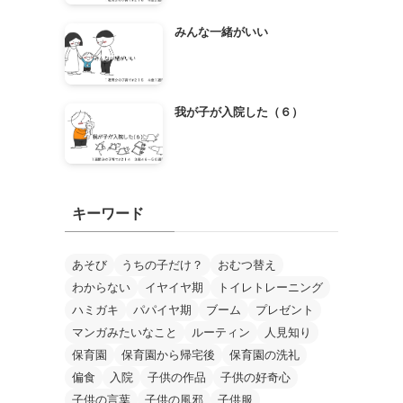
みんな一緒がいい
我が子が入院した（６）
キーワード
あそび
うちの子だけ？
おむつ替え
わからない
イヤイヤ期
トイレトレーニング
ハミガキ
パパイヤ期
ブーム
プレゼント
マンガみたいなこと
ルーティン
人見知り
保育園
保育園から帰宅後
保育園の洗礼
偏食
入院
子供の作品
子供の好奇心
子供の言葉
子供の風邪
子供服