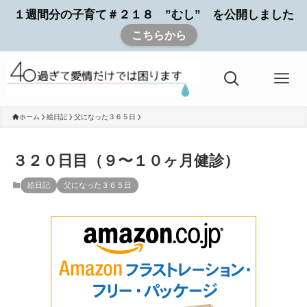
１週間分の子育て＃２１８ ”むし” を公開しました
こちらから
ホーム
絵日記
父になった３６５日
３２０日目（９〜１０ヶ月健診）
絵日記
父になった３６５日