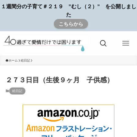
１週間分の子育て＃２１９ ”むし（２）” を公開しまし
た
こちらから
ホーム
絵日記
２７３日目（生後９ヶ月 子供感）
絵日記