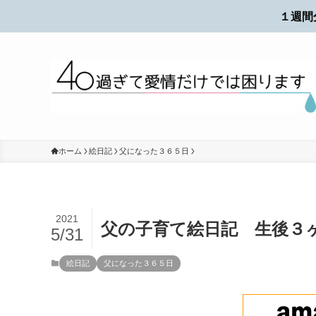
１週間
ホーム
絵日記
父になった３６５日
2021
父の子育て絵日記 生後３
5/31
絵日記
父になった３６５日