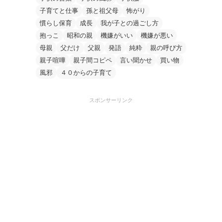
子育てと仕事
孫と祖父母
怖がり
慣らし保育
成長
我が子との過ごし方
抱っこ
昭和の親
機嫌がいい
機嫌が悪い
母親
父だけ
父親
発語
純粋
親の呼び方
親子喧嘩
親子間コピペ
言い聞かせ
買い物
風邪
４０からの子育て
スポンサーリンク