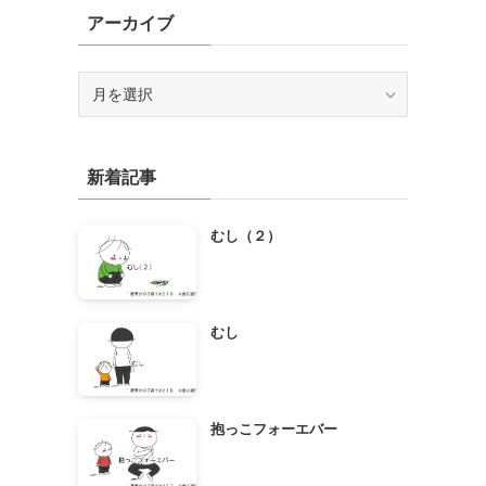
アーカイブ
ア
ー
カ
イ
新着記事
ブ
むし（２）
むし
抱っこフォーエバー