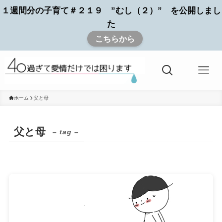
１週間分の子育て＃２１９ ”むし（２）” を公開しまし
た
こちらから
ホーム
父と母
父と母
– tag –