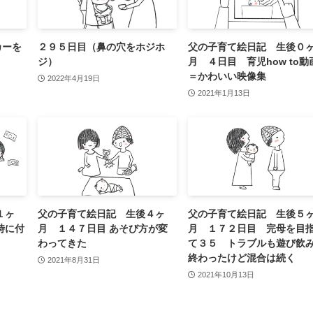
カーを
２９５日目（鼻の穴をホジホ
父の子育て絵日記 生後０
ジ）
月 ４日目 育児how to動
＝かわいい映像集
2022年4月19日
2021年1月13日
１ヶ
父の子育て絵日記 生後４ヶ
父の子育て絵日記 生後５
時に付
月 １４７日目 あそび方が変
月 １７２日目 完母を目
わってきた
て３５ トラブルも遊び飲
終わったけど混合は続く
2021年8月31日
2021年10月13日