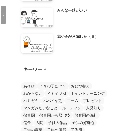
みんな一緒がいい
我が子が入院した（６）
キーワード
あそび
うちの子だけ？
おむつ替え
わからない
イヤイヤ期
トイレトレーニング
ハミガキ
パパイヤ期
ブーム
プレゼント
マンガみたいなこと
ルーティン
人見知り
保育園
保育園から帰宅後
保育園の洗礼
偏食
入院
子供の作品
子供の好奇心
子供の言葉
子供の風邪
子供服