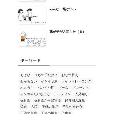
みんな一緒がいい
我が子が入院した（６）
キーワード
あそび
うちの子だけ？
おむつ替え
わからない
イヤイヤ期
トイレトレーニング
ハミガキ
パパイヤ期
ブーム
プレゼント
マンガみたいなこと
ルーティン
人見知り
保育園
保育園から帰宅後
保育園の洗礼
偏食
入院
子供の作品
子供の好奇心
子供の言葉
子供の風邪
子供服