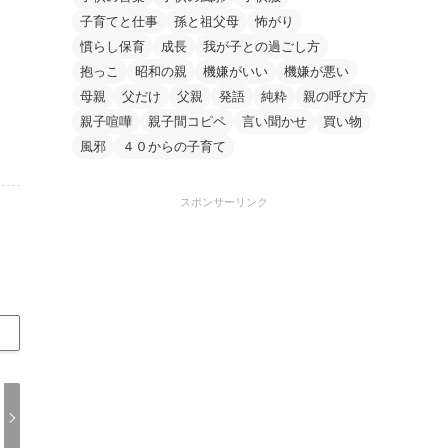
子育てと仕事
孫と祖父母
怖がり
慣らし保育
成長
我が子との過ごし方
抱っこ
昭和の親
機嫌がいい
機嫌が悪い
母親
父だけ
父親
発語
純粋
親の呼び方
親子喧嘩
親子間コピペ
言い聞かせ
買い物
風邪
４０からの子育て
スポンサーリンク