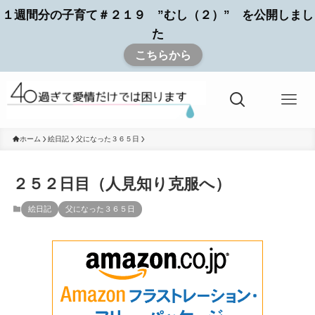
１週間分の子育て＃２１９ ”むし（２）” を公開しまし
た
こちらから
ホーム
絵日記
父になった３６５日
２５２日目（人見知り克服へ）
絵日記
父になった３６５日