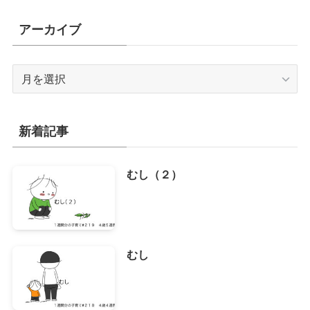
アーカイブ
ア
ー
カ
イ
新着記事
ブ
むし（２）
むし