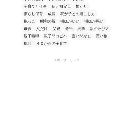
子育てと仕事
孫と祖父母
怖がり
慣らし保育
成長
我が子との過ごし方
抱っこ
昭和の親
機嫌がいい
機嫌が悪い
母親
父だけ
父親
発語
純粋
親の呼び方
親子喧嘩
親子間コピペ
言い聞かせ
買い物
風邪
４０からの子育て
スポンサーリンク