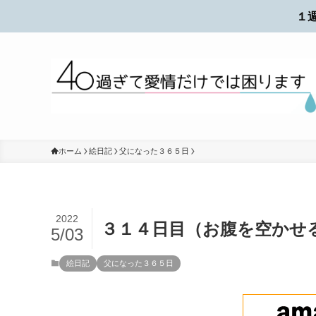
１
ホーム
絵日記
父になった３６５日
2022
３１４日目（お腹を空かせ
5/03
絵日記
父になった３６５日