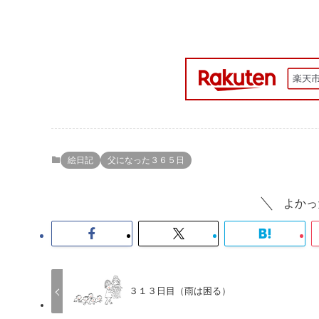
絵日記
父になった３６５日
よかっ
３１３日目（雨は困る）