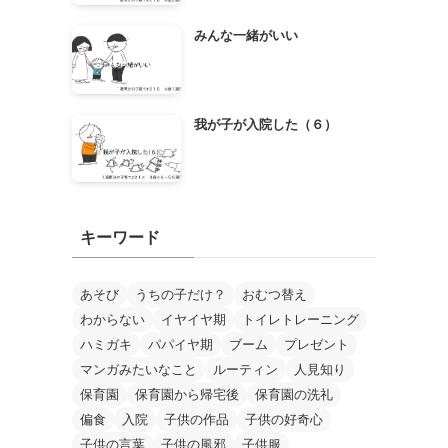
みんな一緒がいい
我が子が入院した（６）
キーワード
あそび
うちの子だけ？
おむつ替え
わからない
イヤイヤ期
トイレトレーニング
ハミガキ
パパイヤ期
ブーム
プレゼント
マンガみたいなこと
ルーティン
人見知り
保育園
保育園から帰宅後
保育園の洗礼
偏食
入院
子供の作品
子供の好奇心
子供の言葉
子供の風邪
子供服