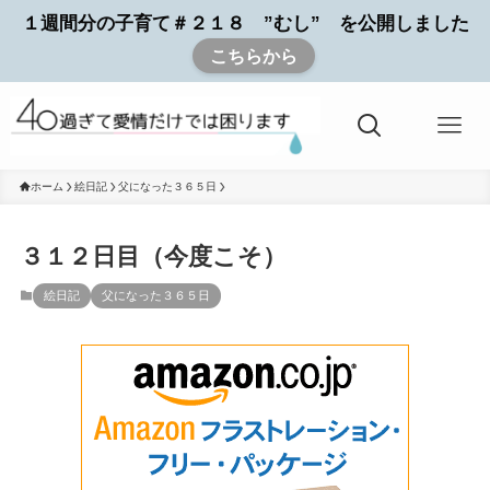
１週間分の子育て＃２１８ ”むし” を公開しました
こちらから
ホーム
絵日記
父になった３６５日
３１２日目（今度こそ）
絵日記
父になった３６５日