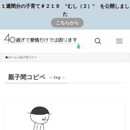
１週間分の子育て＃２１９ ”むし（２）” を公開しまし
た
こちらから
ホーム
親子間コピペ
親子間コピペ
– tag –