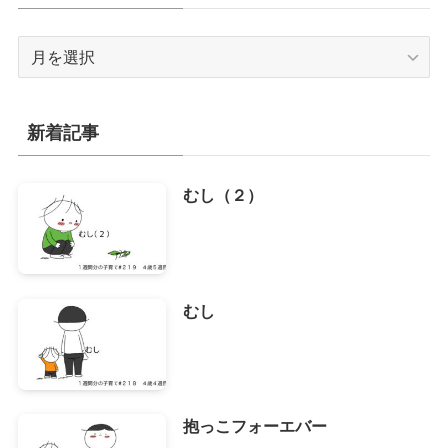
ア
ー
カ
イ
新着記事
ブ
むし（２）
むし
抱っこフォーエバー