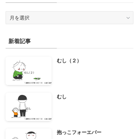
ア
ー
カ
イ
新着記事
ブ
むし（２）
むし
抱っこフォーエバー