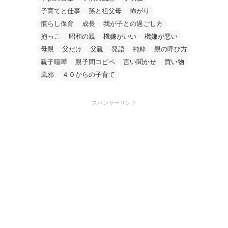
子育てと仕事
孫と祖父母
怖がり
慣らし保育
成長
我が子との過ごし方
抱っこ
昭和の親
機嫌がいい
機嫌が悪い
母親
父だけ
父親
発語
純粋
親の呼び方
親子喧嘩
親子間コピペ
言い聞かせ
買い物
風邪
４０からの子育て
スポンサーリンク