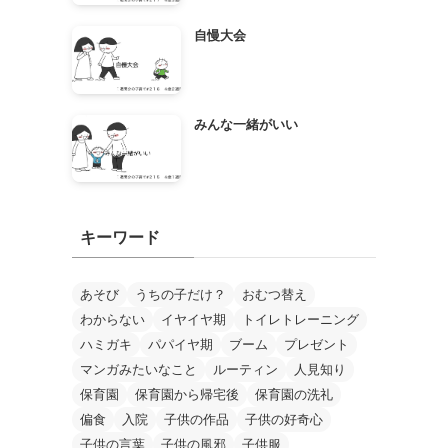
自慢大会
みんな一緒がいい
キーワード
あそび
うちの子だけ？
おむつ替え
わからない
イヤイヤ期
トイレトレーニング
ハミガキ
パパイヤ期
ブーム
プレゼント
マンガみたいなこと
ルーティン
人見知り
保育園
保育園から帰宅後
保育園の洗礼
偏食
入院
子供の作品
子供の好奇心
子供の言葉
子供の風邪
子供服