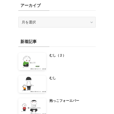
アーカイブ
ア
ー
カ
イ
新着記事
ブ
むし（２）
むし
抱っこフォーエバー