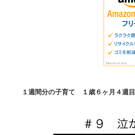
１週間分の子育て １歳６ヶ月４週