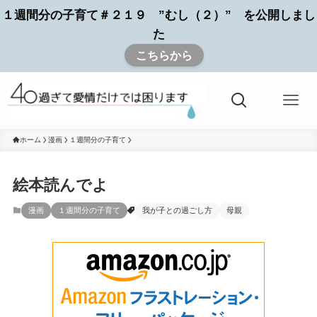
１週間分の子育て＃２１９ ”むし（２）” を公開しまし
た
こちらから
ホーム
漫画
１週間分の子育て
絵本読んでよ
漫画
１週間分の子育て
我が子との過ごし方
母親