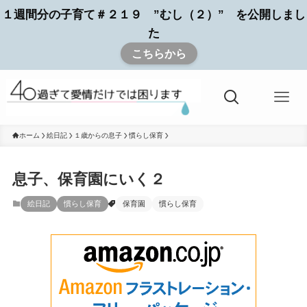
１週間分の子育て＃２１９ ”むし（２）” を公開しまし
た
こちらから
ホーム
絵日記
１歳からの息子
慣らし保育
息子、保育園にいく２
絵日記
慣らし保育
保育園
慣らし保育