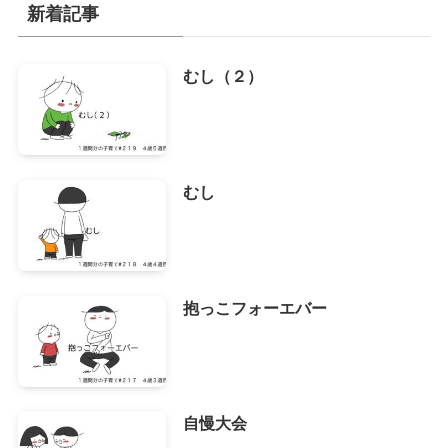
イ
新着記事
ブ
むし（２）
むし
抱っこフォーエバー
自慢大会