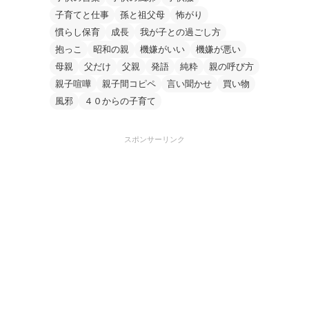
子育てと仕事
孫と祖父母
怖がり
慣らし保育
成長
我が子との過ごし方
抱っこ
昭和の親
機嫌がいい
機嫌が悪い
母親
父だけ
父親
発語
純粋
親の呼び方
親子喧嘩
親子間コピペ
言い聞かせ
買い物
風邪
４０からの子育て
スポンサーリンク