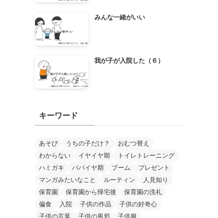
みんな一緒がいい
我が子が入院した（６）
キーワード
あそび
うちの子だけ？
おむつ替え
わからない
イヤイヤ期
トイレトレーニング
ハミガキ
パパイヤ期
ブーム
プレゼント
マンガみたいなこと
ルーティン
人見知り
保育園
保育園から帰宅後
保育園の洗礼
偏食
入院
子供の作品
子供の好奇心
子供の言葉
子供の風邪
子供服