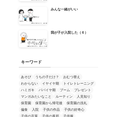
みんな一緒がいい
我が子が入院した（６）
キーワード
あそび
うちの子だけ？
おむつ替え
わからない
イヤイヤ期
トイレトレーニング
ハミガキ
パパイヤ期
ブーム
プレゼント
マンガみたいなこと
ルーティン
人見知り
保育園
保育園から帰宅後
保育園の洗礼
偏食
入院
子供の作品
子供の好奇心
子供の言葉
子供の風邪
子供服