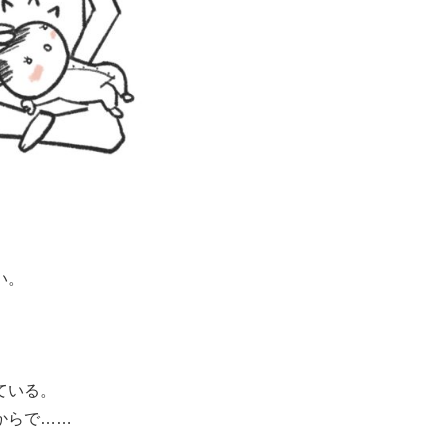
い。
。
ている。
からで……