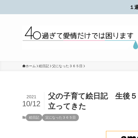
１
ホーム
絵日記
父になった３６５日
父の子育て絵日記 生後５
2021
10/12
立ってきた
絵日記
父になった３６５日