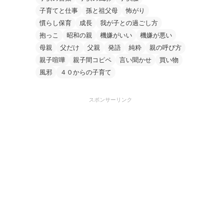
子育てと仕事
孫と祖父母
怖がり
慣らし保育
成長
我が子との過ごし方
抱っこ
昭和の親
機嫌がいい
機嫌が悪い
母親
父だけ
父親
発語
純粋
親の呼び方
親子喧嘩
親子間コピペ
言い聞かせ
買い物
風邪
４０からの子育て
スポンサーリンク