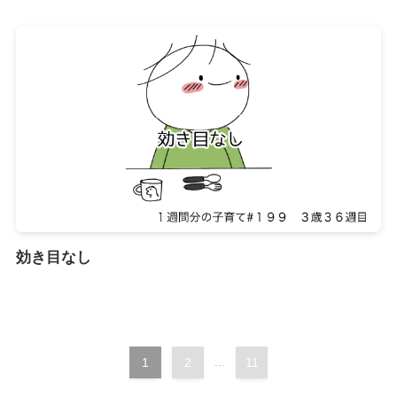
効き目なし
1
2
...
11