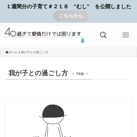
１週間分の子育て＃２１８ ”むし” を公開しました
こちらから
ホーム
我が子との過ごし方
我が子との過ごし方
– tag –