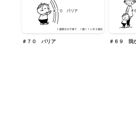
＃７０ バリア
＃６９ 我