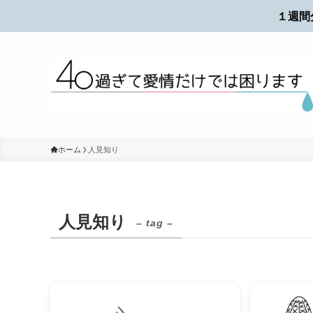
１週間
ホーム
人見知り
人見知り
– tag –