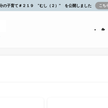
こち
分の子育て＃２１９ ”むし（２）” を公開しました