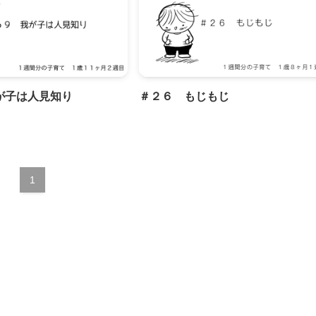
が子は人見知り
＃２６ もじもじ
1