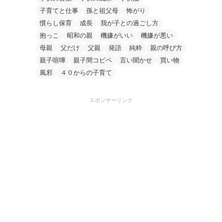
子育てと仕事
孫と祖父母
怖がり
慣らし保育
成長
我が子との過ごし方
抱っこ
昭和の親
機嫌がいい
機嫌が悪い
母親
父だけ
父親
発語
純粋
親の呼び方
親子喧嘩
親子間コピペ
言い聞かせ
買い物
風邪
４０からの子育て
スポンサーリンク