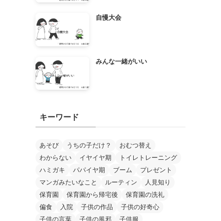
自慢大会
みんな一緒がいい
キーワード
あそび
うちの子だけ？
おむつ替え
わからない
イヤイヤ期
トイレトレーニング
ハミガキ
パパイヤ期
ブーム
プレゼント
マンガみたいなこと
ルーティン
人見知り
保育園
保育園から帰宅後
保育園の洗礼
偏食
入院
子供の作品
子供の好奇心
子供の言葉
子供の風邪
子供服