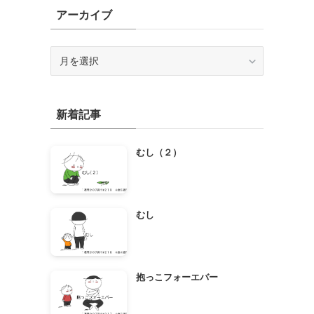
アーカイブ
ア
ー
カ
イ
新着記事
ブ
むし（２）
むし
抱っこフォーエバー