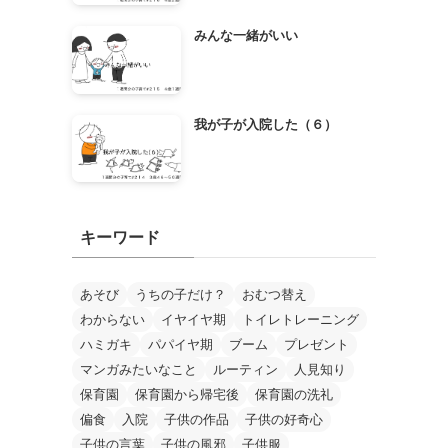
みんな一緒がいい
我が子が入院した（６）
キーワード
あそび
うちの子だけ？
おむつ替え
わからない
イヤイヤ期
トイレトレーニング
ハミガキ
パパイヤ期
ブーム
プレゼント
マンガみたいなこと
ルーティン
人見知り
保育園
保育園から帰宅後
保育園の洗礼
偏食
入院
子供の作品
子供の好奇心
子供の言葉
子供の風邪
子供服