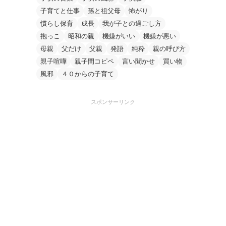
子育てと仕事
孫と祖父母
怖がり
慣らし保育
成長
我が子との過ごし方
抱っこ
昭和の親
機嫌がいい
機嫌が悪い
母親
父だけ
父親
発語
純粋
親の呼び方
親子喧嘩
親子間コピペ
言い聞かせ
買い物
風邪
４０からの子育て
スポンサーリンク