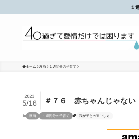
１
ホーム
漫画
１週間分の子育て
2023
＃７６ 赤ちゃんじゃない
5/16
漫画
１週間分の子育て
我が子との過ごし方