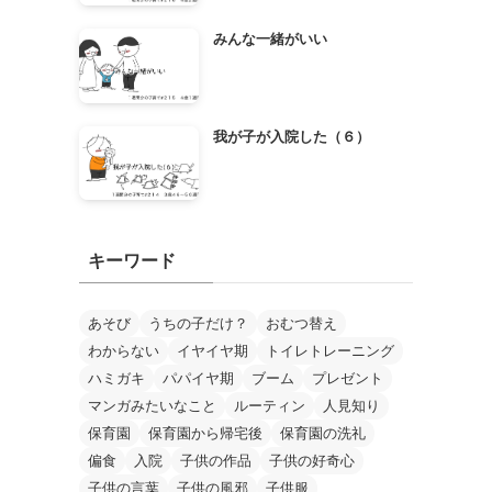
みんな一緒がいい
我が子が入院した（６）
キーワード
あそび
うちの子だけ？
おむつ替え
わからない
イヤイヤ期
トイレトレーニング
ハミガキ
パパイヤ期
ブーム
プレゼント
マンガみたいなこと
ルーティン
人見知り
保育園
保育園から帰宅後
保育園の洗礼
偏食
入院
子供の作品
子供の好奇心
子供の言葉
子供の風邪
子供服