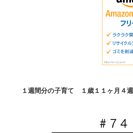
１週間分の子育て １歳１１ヶ月４