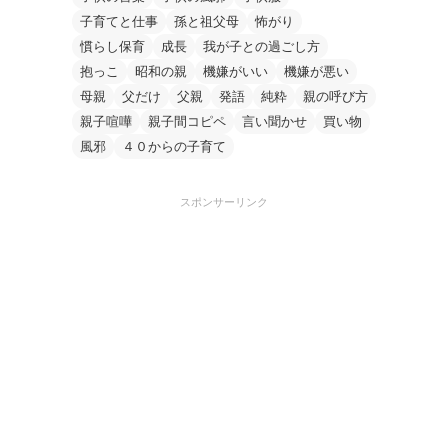
子育てと仕事
孫と祖父母
怖がり
慣らし保育
成長
我が子との過ごし方
抱っこ
昭和の親
機嫌がいい
機嫌が悪い
母親
父だけ
父親
発語
純粋
親の呼び方
親子喧嘩
親子間コピペ
言い聞かせ
買い物
風邪
４０からの子育て
スポンサーリンク