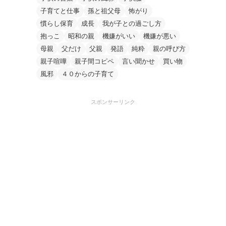
子育てと仕事
孫と祖父母
怖がり
慣らし保育
成長
我が子との過ごし方
抱っこ
昭和の親
機嫌がいい
機嫌が悪い
母親
父だけ
父親
発語
純粋
親の呼び方
親子喧嘩
親子間コピペ
言い聞かせ
買い物
風邪
４０からの子育て
スポンサーリンク