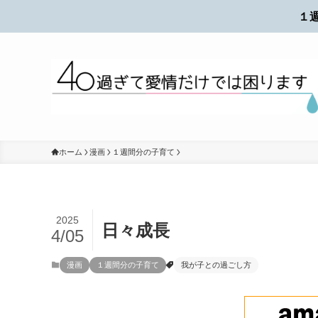
１
ホーム
漫画
１週間分の子育て
2025
日々成長
4/05
漫画
１週間分の子育て
我が子との過ごし方