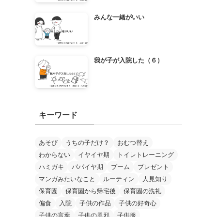
みんな一緒がいい
我が子が入院した（６）
キーワード
あそび
うちの子だけ？
おむつ替え
わからない
イヤイヤ期
トイレトレーニング
ハミガキ
パパイヤ期
ブーム
プレゼント
マンガみたいなこと
ルーティン
人見知り
保育園
保育園から帰宅後
保育園の洗礼
偏食
入院
子供の作品
子供の好奇心
子供の言葉
子供の風邪
子供服