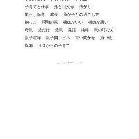
子育てと仕事
孫と祖父母
怖がり
慣らし保育
成長
我が子との過ごし方
抱っこ
昭和の親
機嫌がいい
機嫌が悪い
母親
父だけ
父親
発語
純粋
親の呼び方
親子喧嘩
親子間コピペ
言い聞かせ
買い物
風邪
４０からの子育て
スポンサーリンク