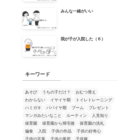
みんな一緒がいい
我が子が入院した（６）
キーワード
あそび
うちの子だけ？
おむつ替え
わからない
イヤイヤ期
トイレトレーニング
ハミガキ
パパイヤ期
ブーム
プレゼント
マンガみたいなこと
ルーティン
人見知り
保育園
保育園から帰宅後
保育園の洗礼
偏食
入院
子供の作品
子供の好奇心
子供の言葉
子供の風邪
子供服