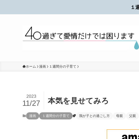
１
ホーム
漫画
１週間分の子育て
2023
本気を見せてみろ
11/27
漫画
１週間分の子育て
我が子との過ごし方
母親
父親